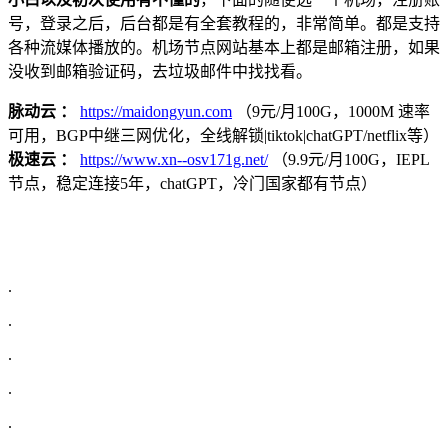
号，登录之后，后台都是有全套教程的，非常简单。都是支持
各种流媒体播放的。机场节点网站基本上都是邮箱注册，如果
没收到邮箱验证码，去垃圾邮件中找找看。
脉动云 ：
https://maidongyun.com
（9元/月100G，1000M 速率
可用，BGP中继三网优化，全线解锁|tiktok|chatGPT/netflix等）
极速云 ：
https://www.xn--osv171g.net/
（9.9元/月100G，IEPL
节点，稳定连接5年，chatGPT，冷门国家都有节点）
.
.
.
.
.