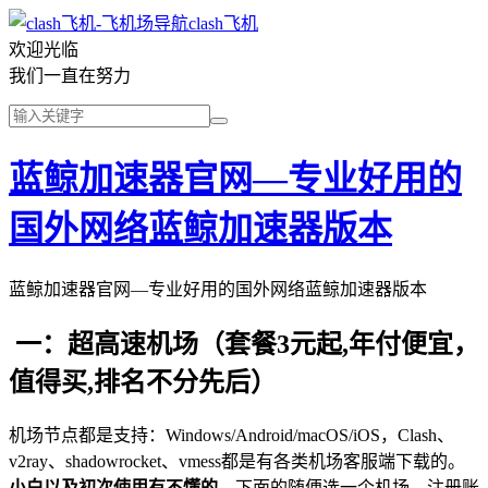
clash飞机
欢迎光临
我们一直在努力
蓝鲸加速器官网—专业好用的
国外网络蓝鲸加速器版本
蓝鲸加速器官网—专业好用的国外网络蓝鲸加速器版本
一：超高速机场（套餐3元起,年付便宜，
值得买,排名不分先后）
机场节点都是支持：Windows/Android/macOS/iOS，Clash、
v2ray、shadowrocket、vmess都是有各类机场客服端下载的。
小白以及初次使用有不懂的
，下面的随便选一个机场，注册账